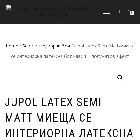
ПРЕВКЛЮЧВАНЕ
0
НА
НАВИГАЦИЯТА
Home
/
Бои
/
Интериорни бои
/ Jupol Latex Semi Matt-миеща
се интериорна латексна боя клас 1 – полуматов ефект
JUPOL LATEX SEMI
MATT-МИЕЩА СЕ
ИНТЕРИОРНА ЛАТЕКСНА