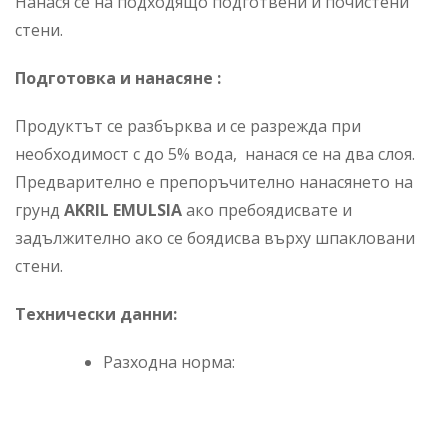
Нанася се на подходящо подготвени и почистени
стени.
Подготовка и нанасяне :
Продуктът се разбърква и се разрежда при
необходимост с до 5% вода, нанася се на два слоя.
Предварително е препоръчително нанасянето на
грунд
AKRIL EMULSIA
ако пребоядисвате и
задължително ако се боядисва върху шпакловани
стени.
Технически данни:
Разходна норма: