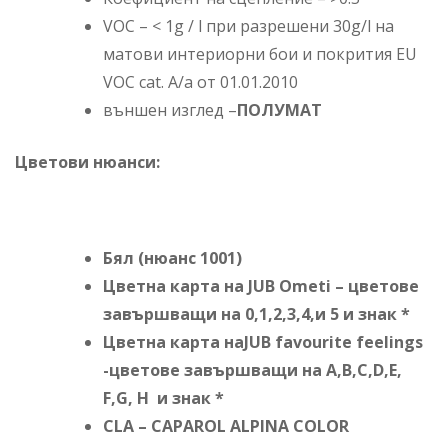
VOC – < 1g / l при разрешени 30g/l на
матови интериорни бои и покрития EU
VOC cat. A/а от 01.01.2010
външен изглед –
ПОЛУМАТ
Цветови нюанси:
Бял (нюанс 1001)
Цветна карта на JUB Ometi – цветове
завършващи на 0,1,2,3,4,и 5 и знак *
Цветна карта наJUB favourite feelings
-цветове завършващи на A,B,C,D,E,
F,G, H и знак *
CLA – CAPAROL ALPINA COLOR