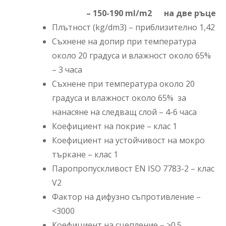
– 150-190 ml/m2 на две ръце
Плътност (kg/dm3) – приблизително 1,42
Съхнене на допир при температура
около 20 градуса и влажност около 65%
– 3 часа
Съхнене при температура около 20
градуса и влажност около 65% за
нанасяне на следващ слой – 4-6 часа
Коефициент на покрие – клас 1
Коефициент на устойчивост на мокро
търкане – клас 1
Паропропускливост EN ISO 7783-2 – клас
V2
Фактор на дифузно съпротивление –
<3000
Коефициент на сцепление – >0.5