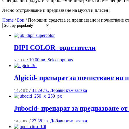
Специални продукти за проблемни повърхности! Без неприяте
Лесно отстраняване и предпазване на мухъл и плесен!
Home
/
Бои
/ Помощни средства за предпазване и почистване от
DIPI COLOR- оцветители
/ 10.00 лв.
Select options
5.11
€
Algicid- препарат за почистване на 
/ 31.29 лв.
Добави към заявка
16.00
€
Jubocid- препарат за предпазване от
/ 27.38 лв.
Добави към заявка
14.00
€