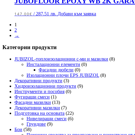
JUBOFLOOR EPOXY WB 2K GAR
/ 287.51 лв.
Добави към заявка
147.00
€
1
2
→
Категории продукти
JUBIZOL-топлоизолационни с-ми и мазилки
(8)
Инсталационни елементи
(0)
Фасадни дюбели
(0)
Изолационни плочи EPS JUBIZOL
(8)
Декоративни продукти
(3)
Хидроизолационни продукти
(9)
Инструменти и пособия
(0)
Фугиращи смеси
(1)
Фасадни мазилки
(13)
Декоративни мазилки
(7)
Подготовка на основата
(22)
Нивелиращи смеси
(6)
Грундове
(9)
Бои
(58)
Помощни средства за предпазване и почистване от 