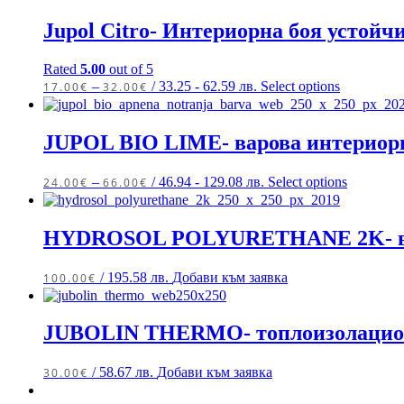
Jupol Citro- Интериорна боя устойч
Rated
5.00
out of 5
–
/ 33.25 - 62.59 лв.
Select options
17.00
€
32.00
€
JUPOL BIO LIME- варова интериор
–
/ 46.94 - 129.08 лв.
Select options
24.00
€
66.00
€
HYDROSOL POLYURETHANE 2K- водои
/ 195.58 лв.
Добави към заявка
100.00
€
JUBOLIN THERMO- топлоизолацион
/ 58.67 лв.
Добави към заявка
30.00
€