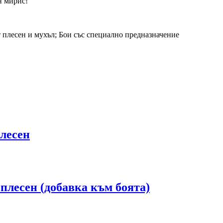
н мирис!
 плесен и мухъл; Бои със специално предназначение
плесен
 плесен (добавка към боята)