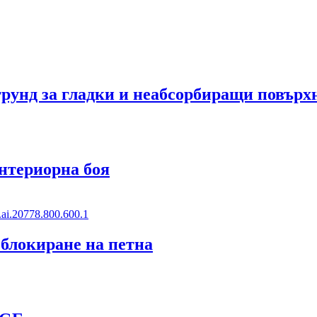
унд за гладки и неабсорбиращи повърх
нтериорна боя
блокиране на петна