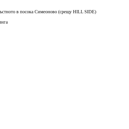
връстното в посока Симеоново (срещу HILL SIDE)
инга