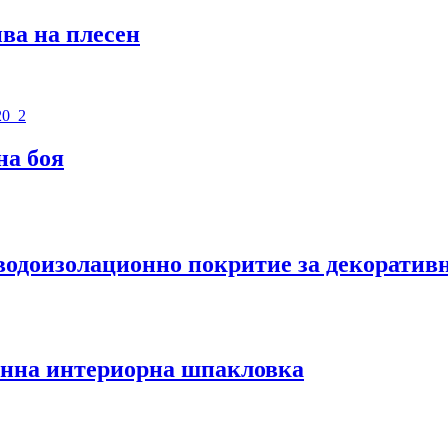
ива на плесен
на боя
золационно покритие за декоративни
на интериорна шпакловка