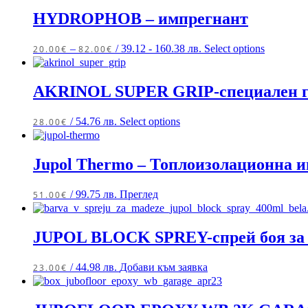
HYDROPHOB – импрегнант
–
/ 39.12 - 160.38 лв.
Select options
20.00
€
82.00
€
AKRINOL SUPER GRIP-специален гр
/ 54.76 лв.
Select options
28.00
€
Jupol Thermo – Топлоизолационна и
/ 99.75 лв.
Преглед
51.00
€
JUPOL BLOCK SPREY-спрей боя за 
/ 44.98 лв.
Добави към заявка
23.00
€