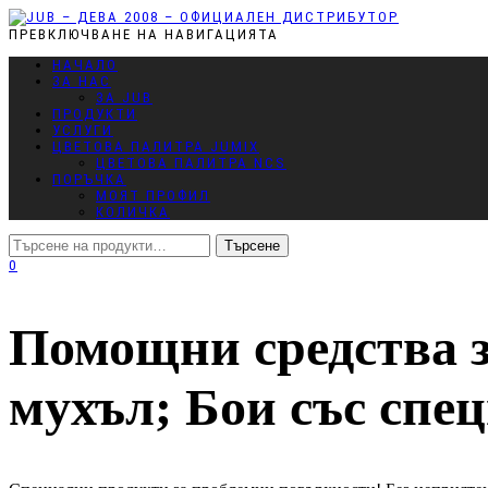
ПРЕВКЛЮЧВАНЕ НА НАВИГАЦИЯТА
НАЧАЛО
ЗА НАС
ЗА JUB
ПРОДУКТИ
УСЛУГИ
ЦВЕТОВА ПАЛИТРА JUMIX
ЦВЕТОВА ПАЛИТРА NCS
ПОРЪЧКА
МОЯТ ПРОФИЛ
КОЛИЧКА
0
Помощни средства з
мухъл; Бои със спе