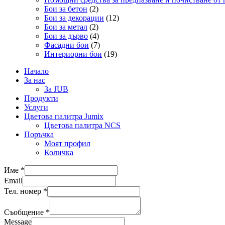
Бои за бетон
(2)
Бои за декорации
(12)
Бои за метал
(2)
Бои за дърво
(4)
Фасадни бои
(7)
Интериорни бои
(19)
Начало
За нас
За JUB
Продукти
Услуги
Цветова палитра Jumix
Цветова палитра NCS
Поръчка
Моят профил
Количка
Име
*
Email
Тел. номер
*
Съобщение
*
Message