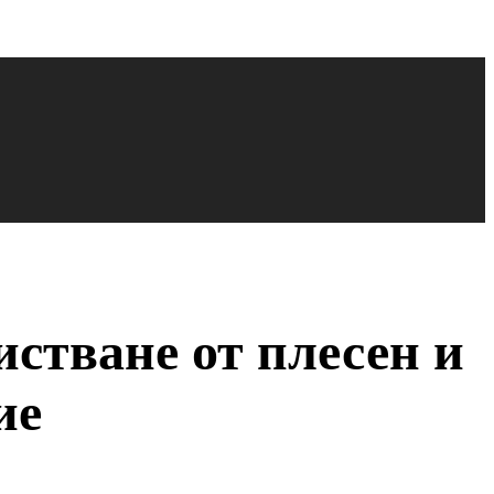
истване от плесен и
ие