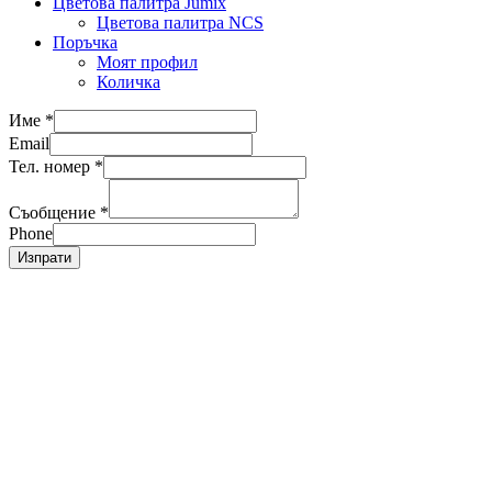
Цветова палитра Jumix
Цветова палитра NCS
Поръчка
Моят профил
Количка
Име
*
Email
Тел. номер
*
Съобщение
*
Phone
Изпрати