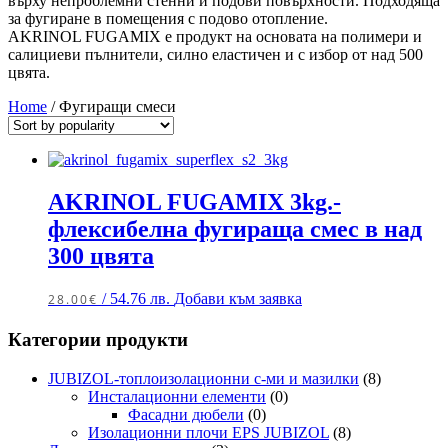
върху непроблемни стенни и подови повърхности. Подходяща
за фугиране в помещения с подово отопление.
AKRINOL FUGAMIX е продукт на основата на полимери и
салициеви пълнители, силно еластичен и с избор от над 500
цвята.
Home
/ Фугиращи смеси
AKRINOL FUGAMIX 3kg.-
флексибелна фугираща смес в над
300 цвята
/ 54.76 лв.
Добави към заявка
28.00
€
Категории продукти
JUBIZOL-топлоизолационни с-ми и мазилки
(8)
Инсталационни елементи
(0)
Фасадни дюбели
(0)
Изолационни плочи EPS JUBIZOL
(8)