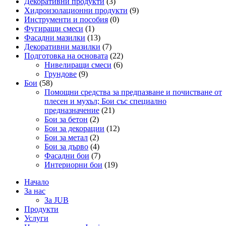
Декоративни продукти
(3)
Хидроизолационни продукти
(9)
Инструменти и пособия
(0)
Фугиращи смеси
(1)
Фасадни мазилки
(13)
Декоративни мазилки
(7)
Подготовка на основата
(22)
Нивелиращи смеси
(6)
Грундове
(9)
Бои
(58)
Помощни средства за предпазване и почистване от
плесен и мухъл; Бои със специално
предназначение
(21)
Бои за бетон
(2)
Бои за декорации
(12)
Бои за метал
(2)
Бои за дърво
(4)
Фасадни бои
(7)
Интериорни бои
(19)
Начало
За нас
За JUB
Продукти
Услуги