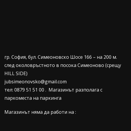
гр. София, бул. Симеоновско Шосе 166 – на 200 м.
след околовръстното в посока Симеоново (срещу
HILL SIDE)
jubsimeonovsko@gmail.com
тел: 0879 51 51 00 . Магазинът разполага с
паркоместа на паркинга
Магазинът няма да работи на :